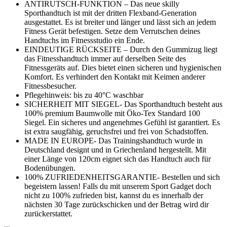
ANTIRUTSCH-FUNKTION – Das neue skilly
Sporthandtuch ist mit der dritten Flexband-Generation
ausgestattet. Es ist breiter und länger und lässt sich an jedem
Fitness Gerät befestigen. Setze dem Verrutschen deines
Handtuchs im Fitnessstudio ein Ende.
EINDEUTIGE RÜCKSEITE – Durch den Gummizug liegt
das Fitnesshandtuch immer auf derselben Seite des
Fitnessgeräts auf. Dies bietet einen sicheren und hygienischen
Komfort. Es verhindert den Kontakt mit Keimen anderer
Fitnessbesucher.
Pflegehinweis: bis zu 40°C waschbar
SICHERHEIT MIT SIEGEL- Das Sporthandtuch besteht aus
100% premium Baumwolle mit Öko-Tex Standard 100
Siegel. Ein sicheres und angenehmes Gefühl ist garantiert. Es
ist extra saugfähig, geruchsfrei und frei von Schadstoffen.
MADE IN EUROPE- Das Trainingshandtuch wurde in
Deutschland designt und in Griechenland hergestellt. Mit
einer Länge von 120cm eignet sich das Handtuch auch für
Bodenübungen.
100% ZUFRIEDENHEITSGARANTIE- Bestellen und sich
begeistern lassen! Falls du mit unserem Sport Gadget doch
nicht zu 100% zufrieden bist, kannst du es innerhalb der
nächsten 30 Tage zurückschicken und der Betrag wird dir
zurückerstattet.