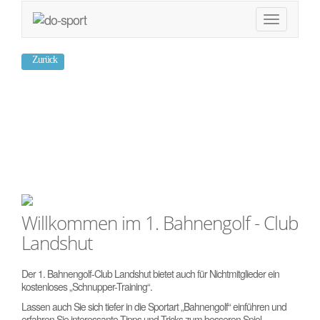
Zurück
Bahnengolf – Club
Landshut
Willkommen im 1. Bahnengolf - Club
Landshut
Der 1. Bahnengolf-Club Landshut bietet auch für Nichtmitglieder ein
kostenloses „Schnupper-Training“.
Lassen auch Sie sich tiefer in die Sportart „Bahnengolf“ einführen und
erfahren Sie interessante Tipps und Tricks zum besseren Spiel.