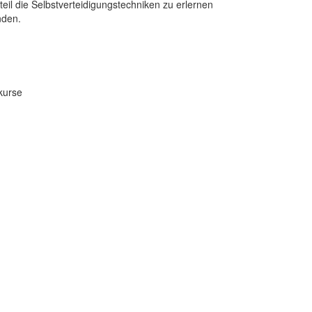
il die Selbstverteidigungstechniken zu erlernen
nden.
kurse