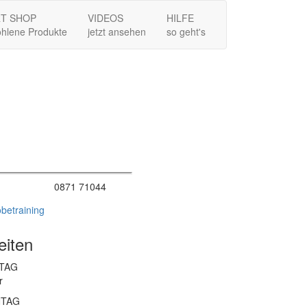
T SHOP
VIDEOS
HILFE
hlene Produkte
jetzt ansehen
so geht's
0871 71044
betraining
eiten
TAG
r
NTAG