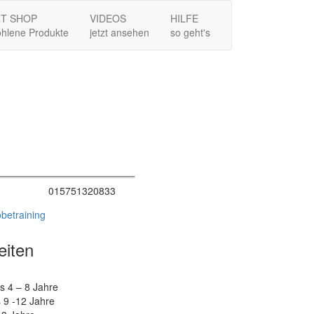
T SHOP
VIDEOS
HILFE
hlene Produkte
jetzt ansehen
so geht's
015751320833
betraining
eiten
s 4 – 8 Jahre
 9 -12 Jahre