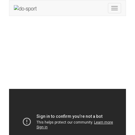
Bikini Workout –
Hardcore HIIT –
20min