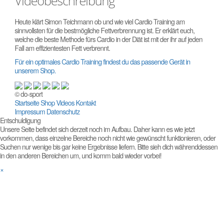
Videobeschreibung
Heute klärt Simon Teichmann ob und wie viel Cardio Training am
sinnvollsten für die bestmögliche Fettverbrennung ist. Er erklärt euch,
welche die beste Methode fürs Cardio in der Diät ist mit der ihr auf jeden
Fall am effizientesten Fett verbrennt.
Für ein optimales Cardio Training findest du das passende Gerät in
unserem Shop.
© do-sport
Startseite
Shop
Videos
Kontakt
Impressum
Datenschutz
Entschuldigung
Unsere Seite befindet sich derzeit noch im Aufbau. Daher kann es wie jetzt
vorkommen, dass einzelne Bereiche noch nicht wie gewünscht funktionieren, oder
Suchen nur wenige bis gar keine Ergebnisse liefern. Bitte sieh dich währenddessen
in den anderen Bereichen um, und komm bald wieder vorbei!
×