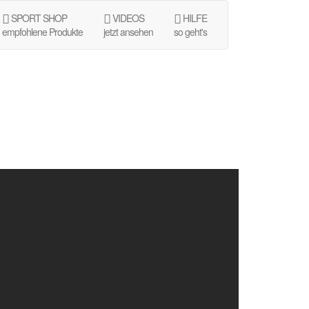
SPORT SHOP
VIDEOS
HILFE
empfohlene Produkte
jetzt ansehen
so geht's