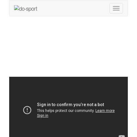
Muskelverletzung /
Faserriss