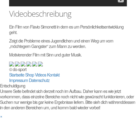
Videobeschreibung
Ein Film von Flavio Simonetti in dem es um Persönlichkeitsentwicklung
geht.
Zeigt die Probleme eines Jugendlichen und einen Weg um vom
„möchtegern Gangster“ zum Mann zu werden.
Motivierender Film mit Sinn und guter Musik.
© do-sport
Startseite
Shop
Videos
Kontakt
Impressum
Datenschutz
Entschuldigung
Unsere Seite befindet sich derzeit noch im Aufbau. Daher kann es wie jetzt
vorkommen, dass einzelne Bereiche noch nicht wie gewünscht funktionieren, oder
Suchen nur wenige bis gar keine Ergebnisse liefern. Bitte sieh dich währenddessen
in den anderen Bereichen um, und komm bald wieder vorbei!
×