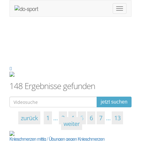
Videos
148 Ergebnisse gefunden
jetzt suchen
zurück
1
…
3
4
5
6
7
…
13
weiter
Knieschmerzen mittig / Übungen gegen Knieschmerzen