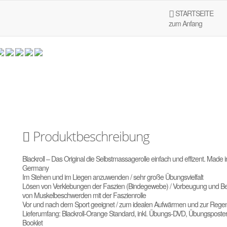
STARTSEITE
zum Anfang
– DIE Selbstmassagerolle
Produktbeschreibung
Blackroll – Das Original die Selbstmassagerolle einfach und effizent. Made i
Germany
Im Stehen und im Liegen anzuwenden / sehr große Übungsvielfalt
Lösen von Verklebungen der Faszien (Bindegewebe) / Vorbeugung und B
von Muskelbeschwerden mit der Faszienrolle
Vor und nach dem Sport geeignet / zum idealen Aufwärmen und zur Regen
Lieferumfang: Blackroll-Orange Standard, inkl. Übungs-DVD, Übungsposter
Booklet