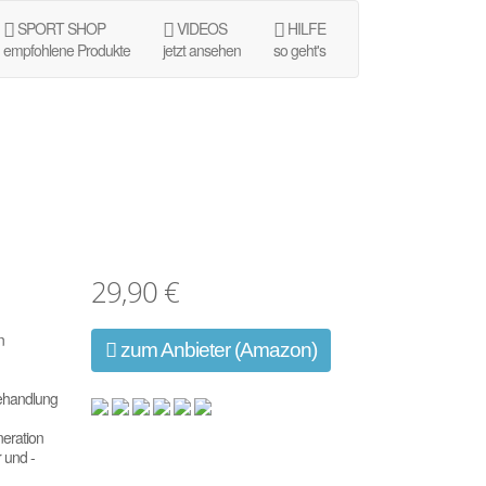
SPORT SHOP
VIDEOS
HILFE
empfohlene Produkte
jetzt ansehen
so geht's
29,90 €
n
zum Anbieter (Amazon)
ehandlung
eration
 und -