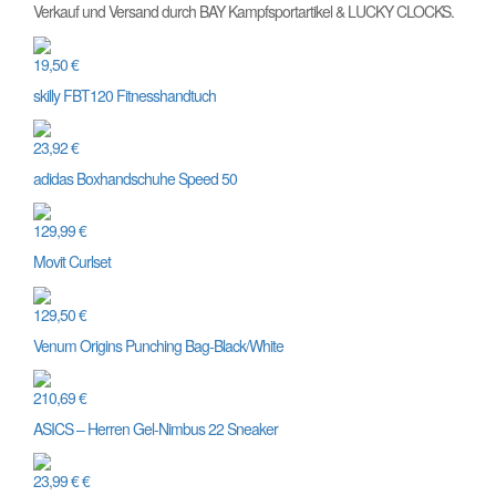
Verkauf und Versand durch BAY Kampfsportartikel & LUCKY CLOCKS.
19,50 €
skilly FBT120 Fitnesshandtuch
23,92 €
adidas Boxhandschuhe Speed 50
129,99 €
Movit Curlset
129,50 €
Venum Origins Punching Bag-Black/White
210,69 €
ASICS – Herren Gel-Nimbus 22 Sneaker
23,99 € €