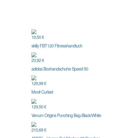
19,50 €
skilly FBT120 Fitnesshandtuch
23,92 €
adidas Boxhandschuhe Speed 50
129,99 €
Movit Curlset
129,50 €
Venum Origins Punching Bag-Black/White
210,69 €