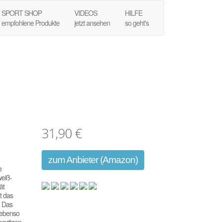
SPORT SHOP
VIDEOS
HILFE
empfohlene Produkte
jetzt ansehen
so geht's
31,90 €
zum Anbieter (Amazon)
e
weiß-
ät
t das
. Das
g ebenso