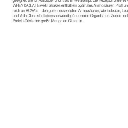
geeignet, wie für Ausdauer und Kraft im Wettkampf. Die Rezeptur unseres 
WHEY ISOLAT Eiweiß-Shakes enthält ein optimales Aminosäuren-Profil und
reich an BCAA`s – den guten, essentiellen Aminosäuren, wie Isoleucin, Leuc
und Valin Diese sind lebensnotwendig für unseren Organismus. Zudem ent
Protein-Drink eine große Menge an Glutamin.