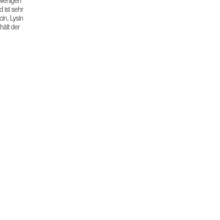
wertigen
 ist sehr
in, Lysin
hält der