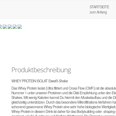
STARTSEITE
zum Anfang
ISOLAT
Produktbeschreibung
WHEY PROTEIN ISOLAT Eiweiß-Shake
Das Whey Protein Isolat (Ultra filtriert und Cross Flow (CMF)) ist die absolut
Nummer 1 unter unseren Proteinen und die Diät-Empfehlung unter den Ei
Shakes. Mit wenig Kalorien kannst Du hiermit den Muskelaufbau und die Di
gleichzeitig unterstützen. Durch das besondere Mikrofiltrations-Verfahren ha
schonend gewonnene Whey Protein eine sehr hohe biologische Wertigkeit
Whey-Protein in diesem Drink ist daher für das Bodybuilding oder -shapin