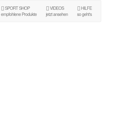
SPORT SHOP
VIDEOS
HILFE
empfohlene Produkte
jetzt ansehen
so geht's