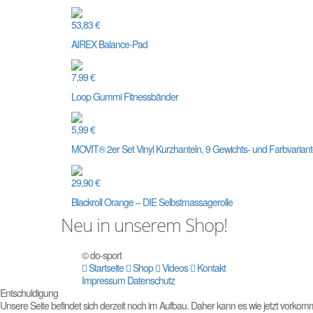
53,83 €
AIREX Balance-Pad
7,99 €
Loop Gummi Fitnessbänder
5,99 €
MOVIT® 2er Set Vinyl Kurzhanteln, 9 Gewichts- und Farbvarian
29,90 €
Blackroll Orange – DIE Selbstmassagerolle
Neu
in unserem Shop!
© do-sport
Startseite
Shop
Videos
Kontakt
Impressum
Datenschutz
Entschuldigung
Unsere Seite befindet sich derzeit noch im Aufbau. Daher kann es wie jetzt vorkom